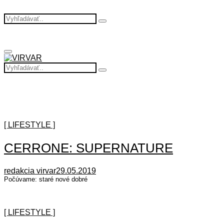
Search
Search
for:
Primary
Menu
Search
Search
for:
[ LIFESTYLE ]
CERRONE: SUPERNATURE
redakcia virvar
29.05.2019
Počúvame: staré nové dobré
[ LIFESTYLE ]