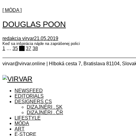
[ MÓDA ]
DOUGLAS POON
redakcia virvar
21.05.2019
Keď sa inšpirácia nájde na zaprášenej polici
Navigácia
1
…
35
36
37
38
v
virvar@virvar.online | Hlboká cesta 7, Bratislava 81104, Slov
článkoch
Facebook
Instagram
Copyright © 2021 VIRVAR.ONLINE
Facebook
Instagram
NEWSFEED
EDITORIALS
DESIGNERS CS
DIZAJNÉRI . SK
DIZAJNÉRI . ČR
LIFESTYLE
MÓDA
ART
E-STORE