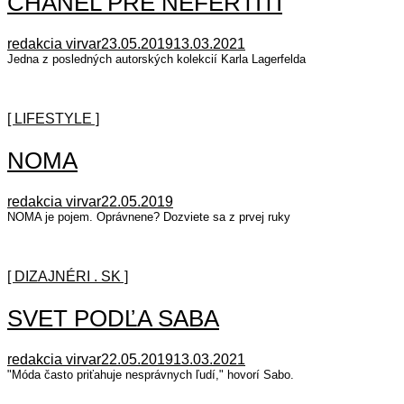
CHANEL PRE NEFERTITI
redakcia virvar
23.05.2019
13.03.2021
Jedna z posledných autorských kolekcií Karla Lagerfelda
[ LIFESTYLE ]
NOMA
redakcia virvar
22.05.2019
NOMA je pojem. Oprávnene? Dozviete sa z prvej ruky
[ DIZAJNÉRI . SK ]
SVET PODĽA SABA
redakcia virvar
22.05.2019
13.03.2021
"Móda často priťahuje nesprávnych ľudí," hovorí Sabo.