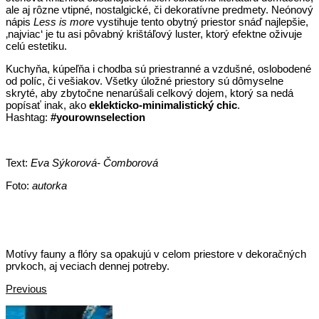
ale aj rôzne vtipné, nostalgické, či dekoratívne predmety. Neónový
nápis
Less is more
vystihuje tento obytný priestor snáď najlepšie,
‚najviac‘ je tu asi pôvabný krištáľový luster, ktorý efektne oživuje
celú estetiku.
Kuchyňa, kúpeľňa i chodba sú priestranné a vzdušné, oslobodené
od políc, či vešiakov. Všetky úložné priestory sú dômyselne
skryté, aby zbytočne nenarúšali celkový dojem, ktorý sa nedá
popísať inak, ako
eklekticko-minimalistický chic
.
Hashtag:
#yourownselection
Text:
Eva Sýkorová- Čomborová
Foto:
autorka
Motívy fauny a flóry sa opakujú v celom priestore v dekoračných
prvkoch, aj veciach dennej potreby.
Previous