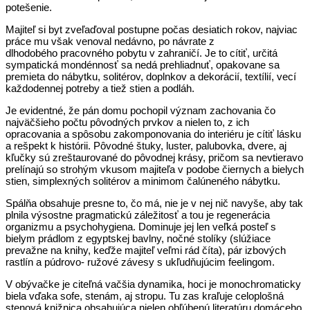
potešenie.
Majiteľ si byt zveľaďoval postupne počas desiatich rokov, najviac
práce mu však venoval nedávno, po návrate z
dlhodobého pracovného pobytu v zahraničí. Je to cítiť, určitá
sympatická mondénnosť sa nedá prehliadnuť, opakovane sa
premieta do nábytku, solitérov, doplnkov a dekorácií, textílií, vecí
každodennej potreby a tiež stien a podláh.
Je evidentné, že pán domu pochopil význam zachovania čo
najväčšieho počtu pôvodných prvkov a nielen to, z ich
opracovania a spôsobu zakomponovania do interiéru je cítiť lásku
a rešpekt k histórii. Pôvodné štuky, luster, palubovka, dvere, aj
kľučky sú zreštaurované do pôvodnej krásy, pričom sa nevtieravo
prelínajú so strohým vkusom majiteľa v podobe čiernych a bielych
stien, simplexných solitérov a minimom čalúneného nábytku.
Spálňa obsahuje presne to, čo má, nie je v nej nič navyše, aby tak
plnila výsostne pragmatickú záležitosť a tou je regenerácia
organizmu a psychohygiena. Dominuje jej len veľká posteľ s
bielym prádlom z egyptskej bavlny, nočné stolíky (slúžiace
prevažne na knihy, keďže majiteľ veľmi rád číta), pár izbových
rastlín a púdrovo- ružové závesy s ukľudňujúcim feelingom.
V obývačke je citeľná vačšia dynamika, hoci je monochromaticky
biela vďaka sofe, stenám, aj stropu. Tu zas kraľuje celoplošná
stenová knižnica obsahujúca nielen obľúbenú literatúru domáceho,