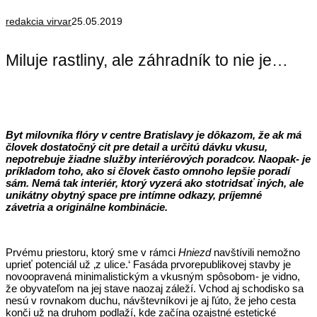
redakcia virvar
25.05.2019
Miluje rastliny, ale záhradník to nie je…
Byt milovníka flóry v centre Bratislavy je dôkazom, že ak má
človek dostatočný cit pre detail a určitú dávku vkusu,
nepotrebuje žiadne služby interiérových poradcov. Naopak- je
príkladom toho, ako si človek často omnoho lepšie poradí
sám. Nemá tak interiér, ktorý vyzerá ako stotridsať iných, ale
unikátny
obytný space pre intímne odkazy, príjemné
závetria a originálne kombinácie.
Prvému priestoru, ktorý sme v rámci
Hniezd
navštívili nemožno
uprieť potenciál už ‚z ulice.‘ Fasáda prvorepublikovej stavby je
novoopravená minimalistickým a vkusným spôsobom- je vidno,
že obyvateľom na jej stave naozaj záleží. Vchod aj schodisko sa
nesú v rovnakom duchu, návštevníkovi je aj ľúto, že jeho cesta
konči už na druhom podlaží, kde začína ozajstné estetické