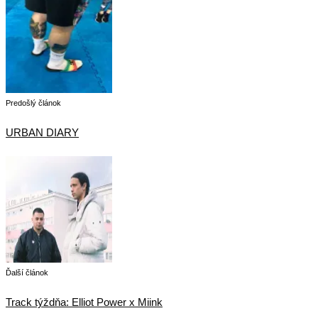
Predošlý článok
URBAN DIARY
Ďalší článok
Track týždňa: Elliot Power x Miink