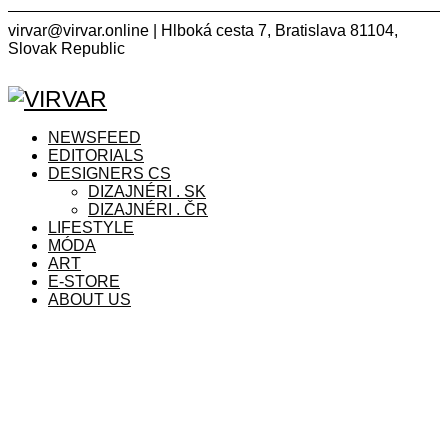
virvar@virvar.online | Hlboká cesta 7, Bratislava 81104,
Slovak Republic
Facebook
Instagram
Copyright © 2021 VIRVAR.ONLINE
Facebook
Instagram
NEWSFEED
EDITORIALS
DESIGNERS CS
DIZAJNÉRI . SK
DIZAJNÉRI . ČR
LIFESTYLE
MÓDA
ART
E-STORE
ABOUT US