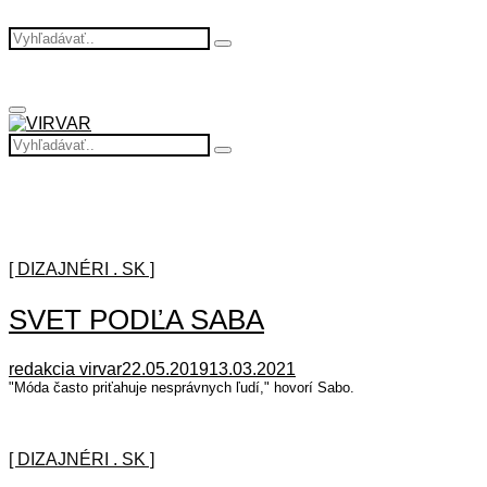
Search
Search
for:
Primary
Menu
Search
Search
for:
[ DIZAJNÉRI . SK ]
SVET PODĽA SABA
redakcia virvar
22.05.2019
13.03.2021
"Móda často priťahuje nesprávnych ľudí," hovorí Sabo.
[ DIZAJNÉRI . SK ]