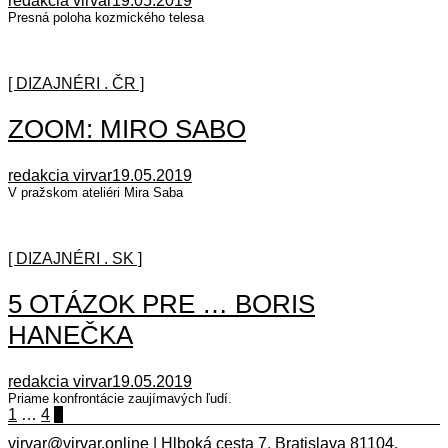
redakcia virvar
19.05.2019
Presná poloha kozmického telesa
[ DIZAJNÉRI . ČR ]
ZOOM: MIRO SABO
redakcia virvar
19.05.2019
V pražskom ateliéri Mira Saba
[ DIZAJNÉRI . SK ]
5 OTÁZOK PRE … BORIS
HANEČKA
redakcia virvar
19.05.2019
Priame konfrontácie zaujímavých ľudí.
Navigácia
1
…
4
5
v
virvar@virvar.online | Hlboká cesta 7, Bratislava 81104,