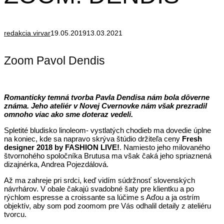
redakcia virvar
19.05.2019
13.03.2021
Zoom Pavol Dendis
Romanticky temná tvorba Pavla Dendisa nám bola dôverne
známa. Jeho ateliér v Novej Cvernovke nám však prezradil
omnoho viac ako sme doteraz vedeli.
Spletité bludisko linoleom- vystlatých chodieb ma dovedie úplne
na koniec, kde sa napravo skrýva štúdio držiteľa ceny
Fresh
designer 2018 by FASHION LIVE!
. Namiesto jeho milovaného
štvornohého spoločníka Brutusa ma však čaká jeho spriaznená
dizajnérka, Andrea Pojezdálová.
Až ma zahreje pri srdci, keď vidím súdržnosť slovenských
návrhárov. V obale čakajú svadobné šaty pre klientku a po
rýchlom espresse a croissante sa lúčime s Aďou a ja ostrím
objektív, aby som pod zoomom pre Vás odhalil detaily z ateliéru
tvorcu.