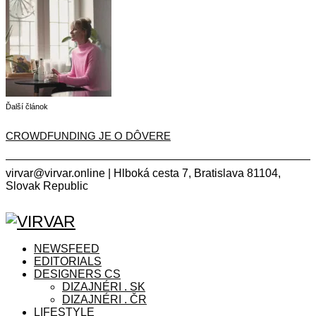
Ďalší článok
CROWDFUNDING JE O DÔVERE
virvar@virvar.online | Hlboká cesta 7, Bratislava 81104,
Slovak Republic
Facebook
Instagram
Copyright © 2021 VIRVAR.ONLINE
Facebook
Instagram
NEWSFEED
EDITORIALS
DESIGNERS CS
DIZAJNÉRI . SK
DIZAJNÉRI . ČR
LIFESTYLE