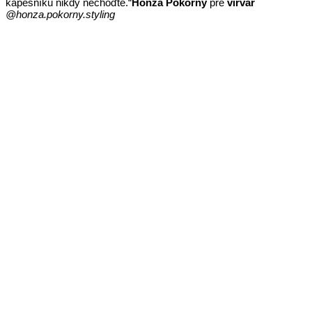
kapesníku nikdy nechoďte.“
Honza Pokorný
pre
virvar
@honza.pokorny.styling