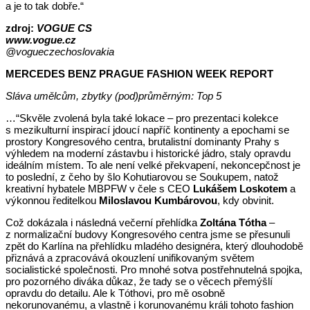
a je to tak dobře.“
zdroj:
VOGUE CS
www.vogue.cz
@vogueczechoslovakia
MERCEDES BENZ PRAGUE FASHION WEEK REPORT
Sláva umělcům, zbytky (pod)průměrným: Top 5
…“Skvěle zvolená byla také lokace – pro prezentaci kolekce
s mezikulturní inspirací jdoucí napříč kontinenty a epochami se
prostory Kongresového centra, brutalistní dominanty Prahy s
výhledem na moderní zástavbu i historické jádro, staly opravdu
ideálním místem. To ale není velké překvapení, nekoncepčnost je
to poslední, z čeho by šlo Kohutiarovou se Soukupem, natož
kreativní hybatele MBPFW v čele s CEO
Lukášem Loskotem
a
výkonnou ředitelkou
Miloslavou Kumbárovou
, kdy obvinit.
Což dokázala i následná večerní přehlídka
Zoltána Tótha
–
z normalizační budovy Kongresového centra jsme se přesunuli
zpět do Karlína na přehlídku mladého designéra, který dlouhodobě
přiznává a zpracovává okouzlení unifikovaným světem
socialistické společnosti. Pro mnohé sotva postřehnutelná spojka,
pro pozorného diváka důkaz, že tady se o věcech přemýšlí
opravdu do detailu. Ale k Tóthovi, pro mě osobně
nekorunovanému, a vlastně i korunovanému králi tohoto fashion