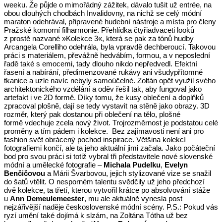
weeku. Že půjde o mimořádný zážitek, dávalo tušit už entrée, na
obou dlouhých chodbách Invalidovny, na nichž se celý módní
maraton odehrával, připravené hudební nástroje a místa pro členy
Pražské komorní filharmonie. Přehlídka čtyřiadvaceti looků
z prostě nazvané »Kolekce 3«, která se pak za tónů hudby
Arcangela Corelliho odehrála, byla vpravdě dechberoucí. Takovou
práci s materiálem, převážně hedvábím, formou, a v neposlední
řadě také s emocemi, tady dlouho nikdo nepředvedl. Efektní
řasení a nabírání, předimenzované rukávy ani všudypřítomné
tkanice a uzle navíc nebyly samoúčelné. Zoltán opět využil svého
architektonického vzdélání a oděv řešil tak, aby fungoval jako
artefakt i ve 2D formě. Díky tomu, že kusy oblečení a doplňků
zpracoval plošně, dají se tedy vystavit na stěně jako obrazy. 3D
rozměr, který pak dostanou při oblečení na tělo, plošné
formě vdechuje zcela nový život. Trojrozměrnost je podstatou celé
proměny a tím pádem i kolekce. Bez zajímavosti není ani pro
fashion svět obrácený pochod inspirace. Většina kolekcí
fotografiemi končí, ale ta jeho aktuální jimi začala. Jako počáteční
bod pro svou práci si totiž vybral tři představitele nové slovenské
módní a umělecké fotografie –
Michala Pudelku
,
Evelyn
Benčičovou
a Márii Švarbovou, jejich stylizované vize se snažil
do šatů vtělit. O nesporném talentu svědčily už jeho předchozí
dvě kolekce, ta třetí, kterou vytvořil krátce po absolvování stáže
u
Ann Demeulemeester
, mu ale aktuálně vynesla post
nejzářivější naděje československé módní scény. P.S.: Pokud vás
ryzí umění také dojímá k slzám, na Zoltána Tótha už bez