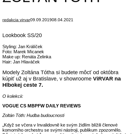
redakcia virvar
09.09.2019
08.04.2021
Lookbook SS/20
Styling: Jan Králíček
Foto: Marek Micanek
Make up: Renáta Zelinka
Hair: Jan Hlaváček
Modely Zoltána Tótha si budete môcť od októbra
kúpiť už aj v Bratislave, v showroome
ViRVAR na
Hlbokej ceste 7.
O kolekcii:
VOGUE CS MBPFW DAILY REVIEWS
Zoltán Tóth: Hudba budoucnosti
„Když se včera v Invalidovně ke svým židlím blížili členové
komorního orchestru se svými nástroji, publikum zpozornělo.