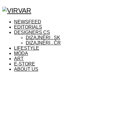
Facebook
Instagram
Copyright © 2021 VIRVAR.ONLINE
Facebook
Instagram
NEWSFEED
EDITORIALS
DESIGNERS CS
DIZAJNÉRI . SK
DIZAJNÉRI . ČR
LIFESTYLE
MÓDA
ART
E-STORE
ABOUT US