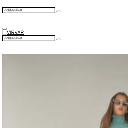
Search
Search
for:
Primary
Menu
Search
Search
for: