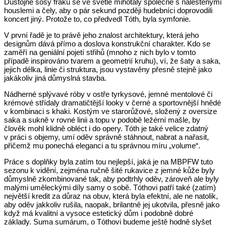
Důstojné šosy fraků se ve světle mihotaly společně s naleštěnými
houslemi a čely, aby o pár sekund později hudebníci doprovodili
koncert jiný. Protože to, co předvedl Tóth, byla symfonie.
V první řadě je to právě jeho znalost architektury, která jeho
designům dává přímo a doslova konstrukční charakter. Kdo se
zaměří na geniální pojetí střihů (mnoho z nich bylo v tomto
případě inspirováno tvarem a geometrií kruhu), ví, že šaty a saka,
jejich délka, linie či struktura, jsou vystavěny přesně stejně jako
jakákoliv jiná důmyslná stavba.
Nádherné splývavé róby v ostře tyrkysové, jemné mentolové či
krémové střídaly dramatičtější looky v černé a sportovnější hnědé
v kombinaci s khaki. Kostým ve starorůžové, složený z oversize
saka a sukně v rovné linii a topu v podobě ležérní mašle, by
člověk mohl klidně obléct i do opery. Tóth je také velice zdatný
v práci s objemy, umí oděv správně stáhnout, nabrat a nařasit,
přičemž mu ponechá eleganci a tu správnou míru „volume“.
Práce s doplňky byla zatím tou nejlepší, jaká je na MBPFW tuto
sezonu k vidění, zejména ručně šité rukavice z jemné kůže byly
důmyslně zkombinované tak, aby podtrhly oděv, zároveň ale byly
malými uměleckými díly samy o sobě. Tóthovi patří také (zatím)
největší kredit za důraz na obuv, která byla efektní, ale ne natolik,
aby oděv jakkoliv rušila, naopak, brilantně jej ukotvila, přesně jako
když má kvalitní a vysoce estetický dům i podobně dobré
základy. Suma sumárum, o Tóthovi budeme ještě hodně slyšet