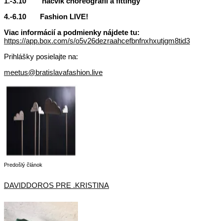
1.-3.10 nácvik choreografií a fittingy
4.-6.10 Fashion LIVE!
Viac informácií a podmienky nájdete tu:
https://app.box.com/s/o5v26dezraahcefbnfnxhxutjgm8tid3
Prihlášky posielajte na:
meetus@bratislavafashion.live
Predošlý článok
DAVIDDOROS PRE .KRISTINA