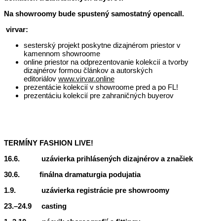
Na showroomy bude spustený samostatný opencall.
virvar:
sesterský projekt poskytne dizajnérom priestor v
kamennom showroome
online priestor na odprezentovanie kolekcií a tvorby
dizajnérov formou článkov a autorských
editoriálov
www.virvar.online
prezentácie kolekcií v showroome pred a po FL!
prezentáciu kolekcií pre zahraničných buyerov
TERMÍNY FASHION LIVE!
16.6. uzávierka prihlásených dizajnérov a značiek
30.6. finálna dramaturgia podujatia
1.9. uzávierka registrácie pre showroomy
23.–24.9 casting