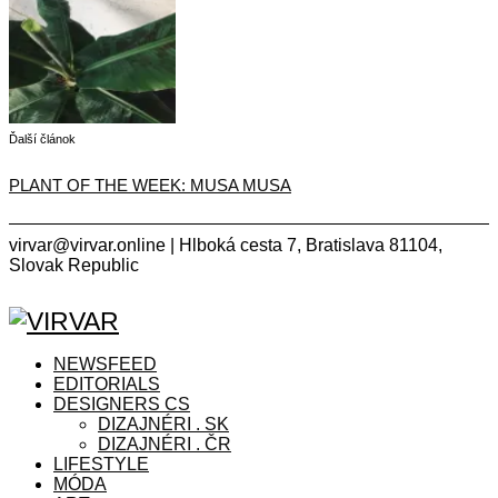
Ďalší článok
PLANT OF THE WEEK: MUSA MUSA
virvar@virvar.online | Hlboká cesta 7, Bratislava 81104,
Slovak Republic
Facebook
Instagram
Copyright © 2021 VIRVAR.ONLINE
Facebook
Instagram
NEWSFEED
EDITORIALS
DESIGNERS CS
DIZAJNÉRI . SK
DIZAJNÉRI . ČR
LIFESTYLE
MÓDA