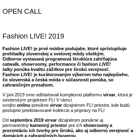
OPEN CALL
Fashion LIVE! 2019
Fashion LIVE! je prvé módne podujatie, ktoré sprístupňuje
prehliadky slovenskej a svetovej módy všetkým.
Odborne vystavaná programová štruktúra zahŕňajúca
catwalk, showroomy, performance či fashion
LIVE!
talky
ponúka kvalitu zážitkov pre širokú verejnosť.
Fashion LIVE! je kurátorovaným výberom toho najlepšieho,
čo slovenská a česká móda v súčasnosti ponúka, so
zahraničným presahom.
V júni 2019 sme odštartovali komplexnú platformu
virvar
, ktorá je
sesterským projektom FL! V rámci
svojho
onlinu
ponúkne
virvar
dizajnérom FL! priestor, kde budú
postupne predstavované kolekcie a prípravy na FL!
Od
septembra 2019 virvar
dizajnérom ponúkne aj
permanentný
kamenný priestor
pre ich
showroomy a
prezentáciu ich tvorby pre širokú, ako aj odbornú verejnosť a
domácich a zahraničných buyerov.