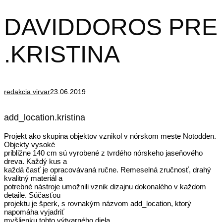
DAVIDDOROS PRE
.KRISTINA
redakcia virvar
23.06.2019
add_location.kristina
Projekt ako skupina objektov vznikol v nórskom meste Notodden.
Objekty vysoké
približne 140 cm sú vyrobené z tvrdého nórskeho jaseňového
dreva. Každý kus a
každá časť je opracovávaná ručne. Remeselná zručnosť, drahý
kvalitný materiál a
potrebné nástroje umožnili vznik dizajnu dokonalého v každom
detaile. Súčasťou
projektu je šperk, s rovnakým názvom add_location, ktorý
napomáha vyjadriť
myšlienku tohto výtvarného diela.