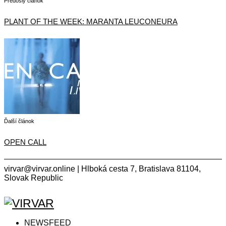
Predošlý článok
PLANT OF THE WEEK: MARANTA LEUCONEURA
Ďalší článok
OPEN CALL
virvar@virvar.online | Hlboká cesta 7, Bratislava 81104,
Slovak Republic
Facebook
Instagram
Copyright © 2021 VIRVAR.ONLINE
Facebook
Instagram
NEWSFEED