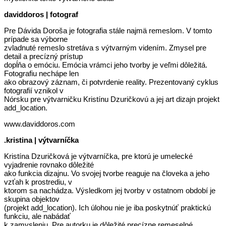
daviddoros | fotograf
Pre Dávida Doroša je fotografia stále najmä remeslom. V tomto
prípade sa výborne
zvladnuté remeslo stretáva s výtvarným videním. Zmysel pre
detail a precízný prístup
dopĺňa o emóciu. Emócia vrámci jeho tvorby je veľmi dôležitá.
Fotografiu nechápe len
ako obrazový záznam, či potvrdenie reality. Prezentovaný cyklus
fotografií vznikol v
Nórsku pre výtvarničku Kristínu Dzuričkovú a jej art dizajn projekt
add_location.
www.daviddoros.com
.kristina | výtvarníčka
Kristína Dzuričková je výtvarníčka, pre ktorú je umelecké
vyjadrenie rovnako dôležité
ako funkcia dizajnu. Vo svojej tvorbe reaguje na človeka a jeho
vzťah k prostrediu, v
ktorom sa nachádza. Výsledkom jej tvorby v ostatnom období je
skupina objektov
(projekt add_location). Ich úlohou nie je iba poskytnúť praktickú
funkciu, ale nabádať
k zamysleniu. Pre autorku je dôležité precízne remeselné