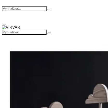
Search
Search
for:
Primary
Menu
Search
Search
for: