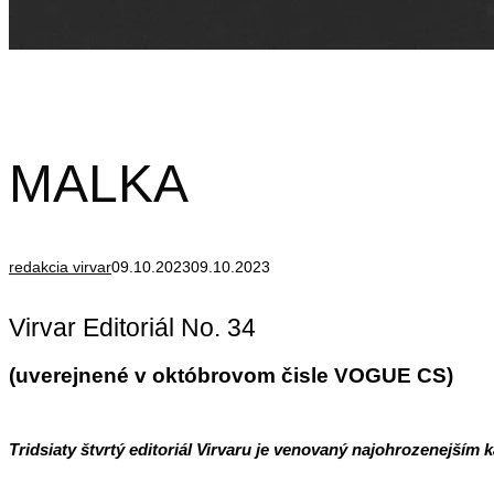
MALKA
redakcia virvar
09.10.2023
09.10.2023
Virvar Editoriál No. 34
(uverejnené v októbrovom čisle VOGUE CS)
Tridsiaty štvrtý editoriál Virvaru je venovaný najohrozenejším