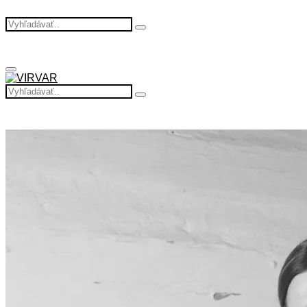
Search
Search
for:
Primary
Menu
Search
Search
for: