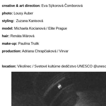
creative & art direction
: Eva Sýkorová Čomborová
photo:
Lousy Auber
styling:
Zuzana Kanisová
model:
Michaela Kocianová / Elite Prague
hair:
Renáta Márová
make-up:
Paulína Trulik
production:
Adriana Chrapčiaková / Virvar
location:
Vikolínec / Svetové kultú
rne dedičstvo UNESCO @unesco