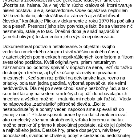
„Pozrite sa, halena. Ja v nej vidím rúcho kráľovské, ktoré tvaruje
nielen postavu, ale aj sebavedomie. Odev odjakživa neplnil len
úžitkovú funkciu, ale skrášľoval a zároveň aj zušľachťoval
človeka,“ konštatuje Plicka v dokumente z roku 1970 Na počiatku
bola pieseň. Presnosť jeho slov potvrdzuje fakt, že sa vlastne nič
nezmenilo, stále je to tak. Dnešná doba je snáď najväčším
(a nelichotivým) testamentom jeho výstižnej observácie.
Dokumentoval poctivo a nefalšovane. S objektmi svojho
vedecko‑umeleckého záujmu trávil väčšinu voľného času,
v autentických podmienkach neprikrášlených komfortom a filtrom
svetského pozlátka. Kvôli originálnym, priam naturálnym
záznamom bol ochotný spávať v šopách na sene, liezť do ťažko
dostupných terénov, aj byť skúšaný rázovitými povahami
miestnych. „Keď som raz prišiel na detvianske lazy, rovno na
priadky, bola tam jedna gazdiná, výborná speváčka, ale veľmi
nedôverčivá. Dľa nej po svete chodí samý bezbožný ľud, a tak
som bol tázaný na sedem smrteľných aj päť donebavolajúcich
hriechov a všetko možné – maturita mi nebola tak ťažká.“ Vtedy
ho nápoveďou „zachránilo“ päťročné dievča. „Bol to
nezabudnuteľný a bohatý večer, napokon sme spievali až do
jednej v noci.“ Plickov spôsob práce by sa dal charakterizovať
ako umelecký záznam skutočnosti, vďaka ktorému a iba tak
možno preniknúť priamo k absolútnej podstate, až do jej úplného
a najhlbšieho jadra. Detské hry, práce dospelých, návštevy
bohoslužieb, sviatočné chvíle aj pobyt v civilizáciou nedotknutej