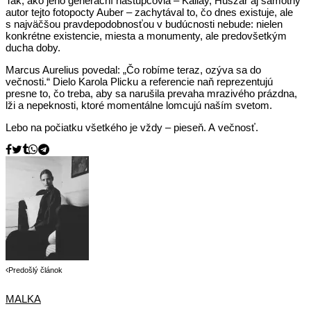
Tak, ako jeho generační nástupcovia – Kállay, Huszár aj samotný
autor tejto fotopocty Auber – zachytával to, čo dnes existuje, ale
s najväčšou pravdepodobnosťou v budúcnosti nebude: nielen
konkrétne existencie, miesta a monumenty, ale predovšetkým
ducha doby.
Marcus Aurelius povedal: „Čo robíme teraz, ozýva sa do
večnosti.“ Dielo Karola Plicku a referencie naň reprezentujú
presne to, čo treba, aby sa narušila prevaha mrazivého prázdna,
lži a nepeknosti, ktoré momentálne lomcujú naším svetom.
Lebo na počiatku všetkého je vždy – pieseň. A večnosť.
Predošlý článok
MALKA