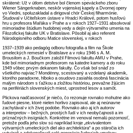
skrátené: Už v útlom detstve bol členom speváckeho zboru
Wiener Sängerknaben, neskôr vojenskej kapely a Dvornej opery
vo Viedni, spoluzakladal a dirigoval chór Českej filharmónie.
Študoval v Učiteľskom ústave v Hradci Králové, potom husľovú
hru u profesora Mařáka v Prahe a v rokoch 1927–1931 absolvoval
mimoriadne štúdium hudobnej vedy a dejín výtvarného umenia na
Filozofickej fakulte UK v Bratislave. Pôsobil aj ako referent
Národopisného odboru Matice slovenskej, v rokoch
1937–1939 ako pedagóg odboru fotografia a film na Škole
umeleckých remesiel v Bratislave a v roku 1946 s A. M.
Brousilom a J. Boučkom založil Filmovú fakultu AMU v Prahe,
kde bol mimoriadnym profesorom na katedre kamery a do roku
1949 vôbec prvým dekanom fakulty. Čo však bol snáď zo
všetkého najviac? Mondénny, scestovaný a vzdelaný akademik,
ktorého paradoxne, hlboko a osudovo zasiahla osobná fascinácia
malým národom s ťažkou a zložitou históriou, prevažne žijúcim
na perifériách slovenských miest, uprostred lesov a samôt.
Plickova nadčasovosť je niečo, čo rezonuje rovnako mohutne ako
ľudové piesne, ktoré nielen horlivo zapisoval, ale aj neúnavne
zachytával v ich živej podobe. Rovnako ako aj ich autorov
a interpretov – bežných, prostých ľudí v ich neobyčajnosti a im
príznačných insígniách. Konkrétne im venoval nemalú pozornosť,
pretože podľa jeho slov sú napríklad kroje „ekvivalentom
výtvarných umeleckých diel ako architektúra“ a po stáročia ich
vytvárali a zdokonaľovali celé generácie ľudových umelcov.