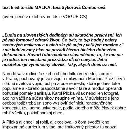
text k editoriálu MALKA: Eva Sýkorová Čomborová
(uverejnené v októbrovom čísle VOGUE CS)
„Ľudia na slovenských dedinách sú skutočne prekrásni, ich
pôvab formoval zdravý život. Čo tvár, to typ hodný palety
svetových maliarov a v nich skryté sujety veľkých románov,“
znie kultivovaný hlas na pozadí čierno-bieleho dobového
dokumentu.
Hovorí ľubozvučnou slovenčinou; to, že mu nie
je rodná, len miestami prezrádza dĺžeň navyše. Jeho
nositeľom je výnimočný človek. Taký, akých dnes už niet.
Narodil sa v rodine českého obchodníka vo Viedni, zomrel
v Prahe, pochovaný je vo svojom milovanom Martine. Prežil prvú
i druhú svetovú vojnu, bol pri zrode remesla, ktoré je dnes také
populárne a ktorého prapodstatné savoir faire a modus operandi
bohužiaľ pomaly zanikajú. Karol Plicka však nebol len fotograf,
ako ho väčšina súčasníkov neúplne vníma. V súvislosti s jeho
osobou totiž treba unisono vysloviť definíciu renesančného
konceptu, tzv. uomo universale, podľa ktorého môže človek dobre
robiť všetko, pokiaľ naozaj chce.
A Plicka aj chcel, aj robil, aj exceloval, o čom svedčí jeho
impozantné curriculum vitae, pre limitovaný priestor tu naozaj