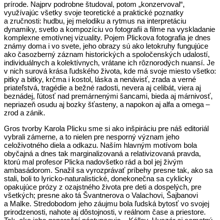
prírode. Najprv podrobne študoval, potom „konzervoval“,
využívajúc všetky svoje teoretické a praktické poznatky
a zručnosti: hudbu, jej melodiku a rytmus na interpretáciu
dynamiky, svetlo a kompozíciu vo fotografii a filme na vyskladanie
komplexne emotívnej vizuality. Pojem Plickova fotografia je dnes
známy doma i vo svete, jeho obrazy sú ako letokruhy fungujúce
ako časozberný záznam historických a spoločenských udalostí,
individuálnych a kolektívnych, vrátane ich rôznorodých nuansí. Je
v nich surová krása ľudského života, kde má svoje miesto všetko:
pitky a bitky, krčma i kostol, láska a nenávisť, zrada a verné
priateľstvá, tragédie a bežné radosti, nevera aj celibát, viera aj
beznádej, ľútosť nad premárnenými šancami, bieda aj márnivosť,
nepriazeň osudu aj bozky šťasteny, a napokon aj alfa a omega –
zrod a zánik.
Gros tvorby Karola Plicku sme si ako inšpiráciu pre náš editoriál
vybrali zámerne, a to nielen pre nesporný význam jeho
celoživotného diela a odkazu. Naším hlavným motívom bola
obyčajná a dnes tak marginalizovaná a relativizovaná pravda,
ktorú mal profesor Plicka nadovšetko rád a bol jej živým
ambasádorom. Snažil sa vyrozprávať príbehy presne tak, ako sa
stali, boli to lyricko‑naturalistické, donekonečna sa cyklicky
opakujúce prózy z ozajstného života pre deti a dospelých, pre
všetkých; presne ako tá Švantnerova o Valachovi, Šajbanovi
a Malke. Stredobodom jeho záujmu bola ľudská bytosť vo svojej
prirodzenosti, nahote aj dôstojnosti, v reálnom čase a priestore.