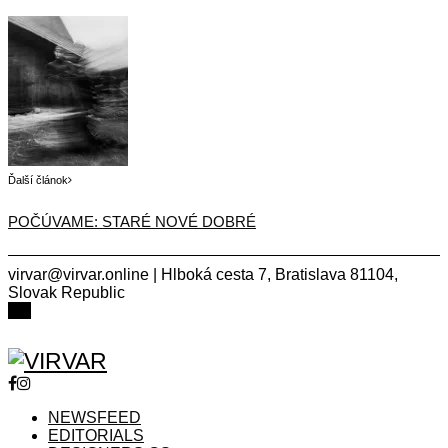
Ďalší článok
POČÚVAME: STARÉ NOVÉ DOBRÉ
virvar@virvar.online | Hlboká cesta 7, Bratislava 81104,
Slovak Republic
Facebook
Instagram
Copyright © 2021 VIRVAR.ONLINE
Facebook
Instagram
NEWSFEED
EDITORIALS