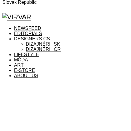
Slovak Republic
Facebook
Instagram
Copyright © 2021 VIRVAR.ONLINE
Facebook
Instagram
NEWSFEED
EDITORIALS
DESIGNERS CS
DIZAJNÉRI . SK
DIZAJNÉRI . ČR
LIFESTYLE
MÓDA
ART
E-STORE
ABOUT US