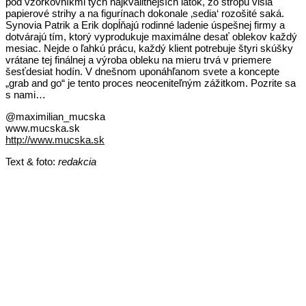
pod vzorkovníkmi tých najkvalitnejších látok, zo stropu visia
papierové strihy a na figurínach dokonale ‚sedia‘ rozošité saká.
Synovia Patrik a Erik dopĺňajú rodinné ladenie úspešnej firmy a
dotvárajú tím, ktorý vyprodukuje maximálne desať oblekov každý
mesiac. Nejde o ľahkú prácu, každý klient potrebuje štyri skúšky
vrátane tej finálnej a výroba obleku na mieru trvá v priemere
šesťdesiat hodín. V dnešnom uponáhľanom svete a koncepte
„grab and go“ je tento proces neoceniteľným zážitkom. Pozrite sa
s nami…
@maximilian_mucska
www.mucska.sk
http://www.mucska.sk
Text & foto:
redakcia