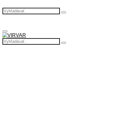
Search
Search
for:
Primary
Menu
Search
Search
for: