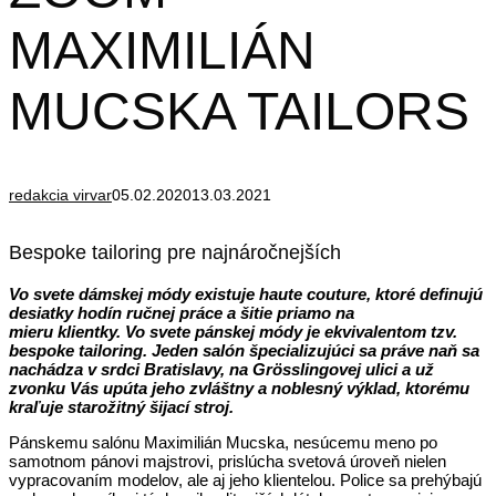
MAXIMILIÁN
MUCSKA TAILORS
redakcia virvar
05.02.2020
13.03.2021
Bespoke tailoring pre najnáročnejších
Vo svete dámskej módy existuje haute couture, ktoré definujú
desiatky hodín ručnej práce a šitie priamo na
mieru klientky. Vo svete pánskej módy je ekvivalentom tzv.
bespoke tailoring. Jeden salón špecializujúci sa práve naň sa
nachádza v srdci Bratislavy, na Grösslingovej ulici a už
zvonku Vás upúta jeho zvláštny a noblesný výklad, ktorému
kraľuje starožitný šijací stroj.
Pánskemu salónu Maximilián Mucska, nesúcemu meno po
samotnom pánovi majstrovi, prislúcha svetová úroveň nielen
vypracovaním modelov, ale aj jeho klientelou. Police sa prehýbajú