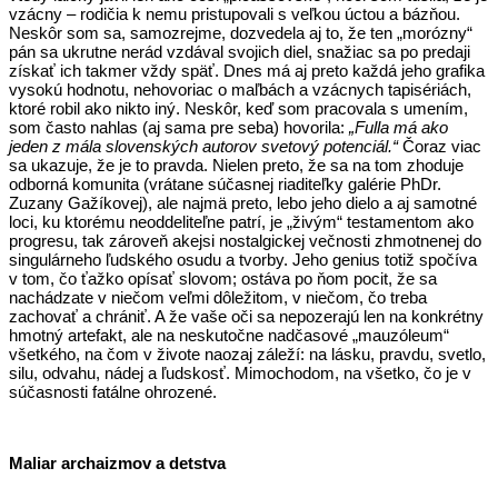
vzácny – rodičia k nemu pristupovali s veľkou úctou a bázňou.
Neskôr som sa, samozrejme, dozvedela aj to, že ten „morózny“
pán sa ukrutne nerád vzdával svojich diel, snažiac sa po predaji
získať ich takmer vždy späť. Dnes má aj preto každá jeho grafika
vysokú hodnotu, nehovoriac o maľbách a vzácnych tapisériách,
ktoré robil ako nikto iný. Neskôr, keď som pracovala s umením,
som často nahlas (aj sama pre seba) hovorila:
„Fulla má ako
jeden z mála slovenských autorov svetový potenciál.“
Čoraz viac
sa ukazuje, že je to pravda. Nielen preto, že sa na tom zhoduje
odborná komunita (vrátane súčasnej riaditeľky galérie PhDr.
Zuzany Gažíkovej), ale najmä preto, lebo jeho dielo a aj samotné
loci, ku ktorému neoddeliteľne patrí, je „živým“ testamentom ako
progresu, tak zároveň akejsi nostalgickej večnosti zhmotnenej do
singulárneho ľudského osudu a tvorby. Jeho genius totiž spočíva
v tom, čo ťažko opísať slovom; ostáva po ňom pocit, že sa
nachádzate v niečom veľmi dôležitom, v niečom, čo treba
zachovať a chrániť. A že vaše oči sa nepozerajú len na konkrétny
hmotný artefakt, ale na neskutočne nadčasové „mauzóleum“
všetkého, na čom v živote naozaj záleží: na lásku, pravdu, svetlo,
silu, odvahu, nádej a ľudskosť. Mimochodom, na všetko, čo je v
súčasnosti fatálne ohrozené.
Maliar archaizmov a detstva