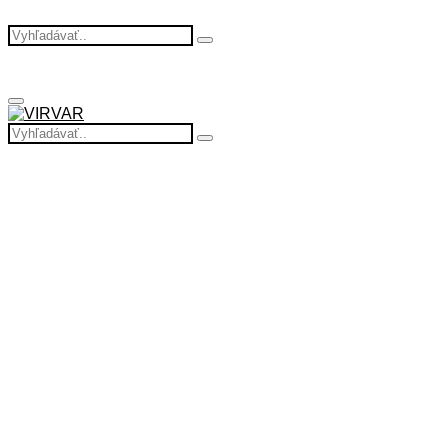
Search
Search
for:
Primary
Menu
Search
Search
for: