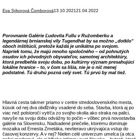
Eva Sýkorová Čomborová
13.10.2021
21.04.2022
Porovnanie Galérie Ľudovíta Fullu v Ružomberku a
legendárnej brnianskej vily Tugendhat by sa možno „dotklo“
oboch inštitúcií, pretože každá je unikátna po svojom.
Napriek tomu, že majú mnoho spoločného – od pohnutých
osudov ich pôvodných obyvateľov, samotnej architektúry,
ktorá predbehla svoju dobu, po kultúrny význam presahujúci
lokálne hranice – to, v čom sa líšia, nie je o nič menej
podstatné. Tú druhú pozná celý svet. Tú prvú by mal tiež.
Hlavná cesta takmer priamo v centre stredoslovenského mesta,
kúsok od nej dva obdĺžniky vsadené do seba. Stavba, ktorá aj po
viac než polstoročí vytŕča zo svojho okolia ako straka na palici,
navyše na svoju dobu odvážny to počin
–
vôbec prvá novostavba
galérie na Slovensku. Nadsadené priečelie, ktorému dominuje
mozaika od Ernesta Zmetáka, nevtieravo ukrývajúca vstup do
časovej konzervy. A v nej? Nielen celé univerzum umelca (a otca