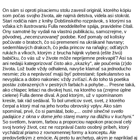
On sám si oproti písaciemu stolu zavesil originál, ktorého kópiu
som počas svojho života, ale najmä detstva, videla asi stokrát.
Starí rodičia nám z knihy Dobšinského rozprávok, s ktorými sa
vďaka ich ilustrovaniu Fulla neoddeliteľne spája, pravidelne čítali.
Ony samotné by vydali na vlastnú publikáciu, samozrejme, v
pôvodnej, „necenzurovanej“ podobe. Keď pomaly od kolísky
počúvate o bratoch, čo sú premenení na ukrákané havrany;
sedemhlavých drakoch, čo jedia princov na raňajky; odťatých
rukách a vlkoch, ktorým z brucha hájnik vyberá (ešte živú)
babičku, čo vás už v živote môže nepríjemne prekvapiť? Asi sa
ani nedajú kategorizovať čisto ako „skazky“, ale poučenia (z)do
života. Lož bude vždy odhalená, navyše klamať sa jednoducho
nesmie; zlo a neprávosť majú byť potrestané; špekulanstvo sa
nevypláca a dobro nakoniec vždy zvíťazí. A do toho tá poetika
postáv zobrazených v pestrých farbách a pohybe… Presne taká,
ako chlapec letiaci na divokej husi, na ktorého sa (zrejme úplne
cielene) Fulla denne díval. A pod ktorým, už v spomínanom
kresle, tak rád sedával. To bol umelcov svet, svet, z ktorého
čerpal a ktorý mal na jeho tvorbu obrovský vplyv. Ako sám
spomínal, prvé, čo si pamätal, bolo
„… ostré slnečné svetlo
padajúce z okna v dome jeho starej mamy na dlážku v kuchyni.“
So svetlom, tvarom, farbou a proporciou napokon pracoval celý
svoj tvorivý život, cez ne rozprával často osobný príbeh, ktorý
vychádzal priamo z rovnomennej formy a konceptu. Ale
predovšetkým z emócie. Aj preto tu archetyp, akým je napríklad aj