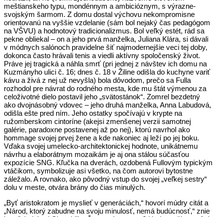
meštianskeho typu, mondénnym a ambicióznym, s výrazne-
svojským šarmom. Z domu dostal výchovu nekompromisne
orientovanú na vyššie vzdelanie (sám bol nejaký čas pedagógom
na VŠVU) a hodnotový tradicionalizmus. Bol veľký estét, rád sa
pekne obliekal – on a jeho prvá manželka, Juliana Klára, si dávali
v módnych salónoch pravidelne šiť najmodernejšie veci tej doby,
dokonca často hrávali tenis a viedli aktívny spoločenský život.
Práve jej tragická a náhla smrť (pri jednej z návštev ich domu na
Kuzmányho ulici č. 16; dnes č. 18 v Žiline odišla do kuchyne variť
kávu a živá z nej už nevyšla) bola dôvodom, prečo sa Fulla
rozhodol pre návrat do rodného mesta, kde mu štát výmenou za
celoživotné dielo postavil jeho „svätostánok“. Zomrel bezdetný
ako dvojnásobný vdovec – jeho druhá manželka, Anna Labudová,
odišla ešte pred ním. Jeho ostatky spočívajú v krypte na
ružomberskom cintoríne (akejsi zmenšenej verzii samotnej
galérie, paradoxne postavenej až po nej), ktorú navrhol ako
hommage svojej prvej žene a kde nakoniec aj leží po jej boku.
Vďaka svojej umelecko-architektonickej hodnote, unikátnemu
návrhu a elaborátnym mozaikám je aj ona stálou súčasťou
expozície SNG. Kľučka na dverách, ozdobená Fullovým typickým
vtáčikom, symbolizuje asi všetko, na čom autorovi bytostne
záležalo. A rovnako, ako pôvodný vstup do svojej „veľkej sestry“
dolu v meste, otvára brány do čias minulých.
„Byť aristokratom je myslieť v generáciách,“ hovorí múdry citát a
„Národ, ktorý zabudne na svoju minulosť, nemá budúcnosť,“ znie