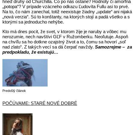
hneď druhý od Churchilla. Čo po nás ostane? Hodnoty či amorfná
„potopa“? V prípade vzácneho odkazu Ľudovíta Fullu asi to prvé.
Na to, čo nám zanechal, totiž neexistuje žiadny „update“ ani nijaká
„nová verzia“. Sú to konštanty, na ktorých stojí a padá všetko a s
ktorými sa jednoducho nehýbe.
Kto má dnes pocit, že svet, v ktorom žije je naruby a vôbec mu
nerozumie, nech navštívi GĽF v Ružomberku. Neoľutuje. Aspoň
na chvíľu sa ho dotkne ozajstný život a to, čomu sa hovorí „soľ
nad zlato“. Z takých vecí sa dá čerpať navždy.
Samozrejme –
za
predpokladu, že existujú…
Predošlý článok
POČÚVAME: STARÉ NOVÉ DOBRÉ