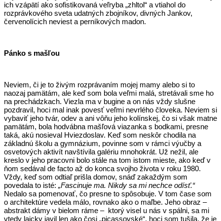
ich vzápätí ako sofistikovaná veľryba „zhltol“ a vtiahol do
rozprávkového sveta udatných zbojníkov, divných Jankov,
červenolícich neviest a perníkových madon.
Pánko s mašľou
Neviem, či je to živým rozprávaním mojej mamy alebo si to
naozaj pamätám, ale keď som bola veľmi malá, stretávali sme ho
na prechádzkach. Viezla ma v bugine a on nás vždy slušne
pozdravil, hoci mal inak povesť veľmi nevrlého človeka. Neviem si
vybaviť jeho tvár, odev a ani vôňu jeho kolínskej, čo si však matne
pamätám, bola hodvábna mašľová viazanka s bodkami, presne
taká, akú nosieval Hviezdoslav. Keď som neskôr chodila na
základnú školu a gymnázium, povinne som v rámci výučby a
osvetových aktivít navštívila galériu mnohokrát. Už nežil, ale
kreslo v jeho pracovni bolo stále na tom istom mieste, ako keď v
ňom sedával de facto až do konca svojho života v roku 1980.
Vždy, keď som odtiaľ prišla domov, snáď zakaždým som
povedala to isté:
„Fascinuje ma. Nikdy sa mi nechce odísť.“
Nedalo sa pomenovať, čo presne to spôsobuje. V tom čase som
o architektúre vedela málo, rovnako ako o maľbe. Jeho obraz –
abstrakt dámy v bielom ráme –
ktorý visel u nás v spálni, sa mi
vtedy laicky javil len ako čosi „picassovské“, hoci som tušila, že je