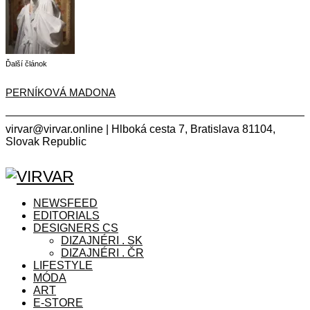
Ďalší článok
PERNÍKOVÁ MADONA
virvar@virvar.online | Hlboká cesta 7, Bratislava 81104,
Slovak Republic
Facebook
Instagram
Copyright © 2021 VIRVAR.ONLINE
Facebook
Instagram
NEWSFEED
EDITORIALS
DESIGNERS CS
DIZAJNÉRI . SK
DIZAJNÉRI . ČR
LIFESTYLE
MÓDA
ART
E-STORE