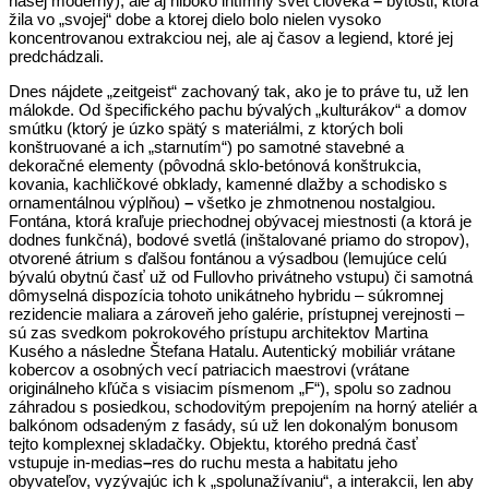
našej moderny), ale aj hlboko intímny svet človeka
–
bytosti, ktorá
žila vo „svojej“ dobe a ktorej dielo bolo nielen vysoko
koncentrovanou extrakciou nej, ale aj časov a legiend, ktoré jej
predchádzali.
Dnes nájdete „zeitgeist“ zachovaný tak, ako je to práve tu, už len
málokde. Od špecifického pachu bývalých „kulturákov“ a domov
smútku (ktorý je úzko spätý s materiálmi, z ktorých boli
konštruované a ich „starnutím“) po samotné stavebné a
dekoračné elementy (pôvodná sklo-betónová konštrukcia,
kovania, kachličkové obklady, kamenné dlažby a schodisko s
ornamentálnou výplňou)
–
všetko je zhmotnenou nostalgiou.
Fontána, ktorá kraľuje priechodnej obývacej miestnosti (a ktorá je
dodnes funkčná), bodové svetlá (inštalované priamo do stropov),
otvorené átrium s ďalšou fontánou a výsadbou (lemujúce celú
bývalú obytnú časť už od Fullovho privátneho vstupu) či samotná
dômyselná dispozícia tohoto unikátneho hybridu – súkromnej
rezidencie maliara a zároveň jeho galérie, prístupnej verejnosti –
sú zas svedkom pokrokového prístupu architektov Martina
Kusého a následne Štefana Hatalu. Autentický mobiliár vrátane
kobercov a osobných vecí patriacich maestrovi (vrátane
originálneho kľúča s visiacim písmenom „F“), spolu so zadnou
záhradou s posiedkou, schodovitým prepojením na horný ateliér a
balkónom odsadeným z fasády, sú už len dokonalým bonusom
tejto komplexnej skladačky. Objektu, ktorého predná časť
vstupuje in-medias
–
res do ruchu mesta a habitatu jeho
obyvateľov, vyzývajúc ich k „spolunažívaniu“, a interakcii, len aby