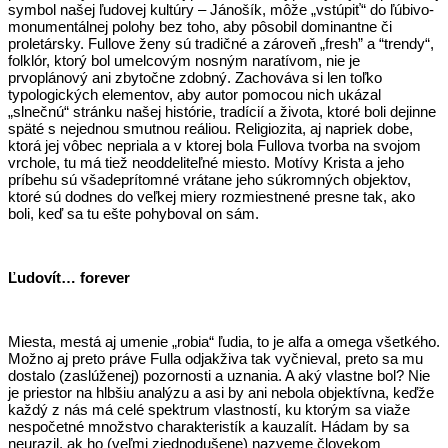
symbol našej ľudovej kultúry – Jánošík, môže „vstúpiť“ do ľúbivo-
monumentálnej polohy bez toho, aby pôsobil dominantne či
proletársky. Fullove ženy sú tradičné a zároveň „fresh” a
“trendy“,
folklór, ktorý bol umelcovým nosným naratívom, nie je
prvoplánový ani zbytočne zdobný. Zachováva si len toľko
typologických elementov, aby autor pomocou nich ukázal
„slnečnú“ stránku našej histórie, tradícií a života, ktoré boli dejinne
späté s nejednou smutnou reáliou. Religiozita, aj napriek dobe,
ktorá jej vôbec nepriala a v ktorej bola Fullova tvorba na svojom
vrchole, tu má tiež neoddeliteľné miesto. Motívy Krista a jeho
príbehu sú všadeprítomné vrátane jeho súkromných objektov,
ktoré sú dodnes do veľkej miery rozmiestnené presne tak, ako
boli, keď sa tu ešte pohyboval on sám.
Ľudovít… forever
Miesta, mestá aj umenie „robia“ ľudia, to je alfa a omega všetkého.
Možno aj preto práve Fulla odjakživa tak vyčnieval, preto sa mu
dostalo (zaslúženej) pozornosti a uznania. A aký vlastne bol? Nie
je priestor na hlbšiu analýzu a asi by ani nebola objektívna, keďže
každý z nás má celé spektrum vlastností, ku ktorým sa viaže
nespočetné množstvo charakteristík a kauzalít. Hádam by sa
neurazil, ak ho (veľmi zjednodušene) nazveme človekom