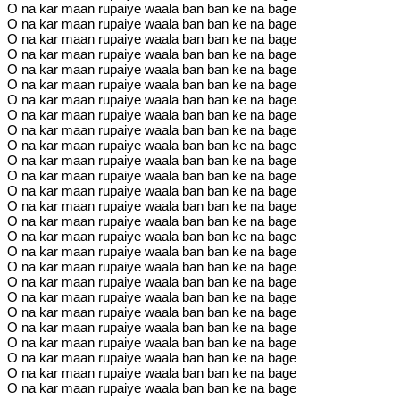
O na kar maan rupaiye waala ban ban ke na bage
O na kar maan rupaiye waala ban ban ke na bage
O na kar maan rupaiye waala ban ban ke na bage
O na kar maan rupaiye waala ban ban ke na bage
O na kar maan rupaiye waala ban ban ke na bage
O na kar maan rupaiye waala ban ban ke na bage
O na kar maan rupaiye waala ban ban ke na bage
O na kar maan rupaiye waala ban ban ke na bage
O na kar maan rupaiye waala ban ban ke na bage
O na kar maan rupaiye waala ban ban ke na bage
O na kar maan rupaiye waala ban ban ke na bage
O na kar maan rupaiye waala ban ban ke na bage
O na kar maan rupaiye waala ban ban ke na bage
O na kar maan rupaiye waala ban ban ke na bage
O na kar maan rupaiye waala ban ban ke na bage
O na kar maan rupaiye waala ban ban ke na bage
O na kar maan rupaiye waala ban ban ke na bage
O na kar maan rupaiye waala ban ban ke na bage
O na kar maan rupaiye waala ban ban ke na bage
O na kar maan rupaiye waala ban ban ke na bage
O na kar maan rupaiye waala ban ban ke na bage
O na kar maan rupaiye waala ban ban ke na bage
O na kar maan rupaiye waala ban ban ke na bage
O na kar maan rupaiye waala ban ban ke na bage
O na kar maan rupaiye waala ban ban ke na bage
O na kar maan rupaiye waala ban ban ke na bage