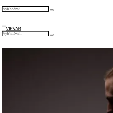
Search
Search
for:
Primary
Menu
Search
Search
for: