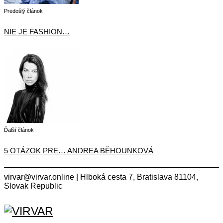
Predošlý článok
NIE JE FASHION…
Ďalší článok
5 OTÁZOK PRE… ANDREA BĚHOUNKOVÁ
virvar@virvar.online | Hlboká cesta 7, Bratislava 81104,
Slovak Republic
Facebook
Instagram
Copyright © 2021 VIRVAR.ONLINE
Facebook
Instagram