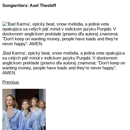
Songwriters: Axel Thesleff
‚Bad Karma‘, epický beat, snow melódia, a jediná veta opakujúca
sa celých päť minút v indickom jazyku Punjabi. V doslovnom
anglickom preklade (priamo dľa autora) znamená: ”Don’t keep on
wanting money, people have loads and they’re never happy”.
AMEN.
Previous