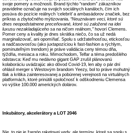
svoje pomery a možnosti. Brand týchto “random” zákazníkov
pravidelne označuje na svojich sociálnych kanáloch, čím ich
posúva do pozície reálnych ‘celebrít’ a ambasádorov značiek, bez
príkras a zbytočného mýtizovania.
“Neuznávam veci, ktoré sú
dnes neopodstatnene preceňované, ktoré sú založené na idei
luxusu nezakladajúceho sa na ničom reálnom,”
hovorí Clemens.
Pomer ceny a kvality je dnes skrátka niečo, čo sa už nedá
marginalizovať, ani opomíňať. Spolu s udržateľnosťou, etickosťou
a nadčasovosťou (ako juxtapozíciou k fast-fashion a rýchlym,
pominuteľným trendom) je práve validácia ceny témou dňa,
týždňa, mesiaca a roku. Mimochodom, Telfar a téma predošlého
odstavca: Keď mu nedávno gigant GAP zrušil plánovanú
kolaboráciu uvádzajúc ako dôvod Covid-19, len aby o pár dní
ohlásil merger s Westovým brandom Yeezy, bol to práve mohutný
tlak a kritika zainteresovanej a pobúrenej verejnosti na virtuálnych
platformách, ktoré prinútili spoločnosť k odškodneniu Clemensa
vo výške 100.000 amerických dolárov.
Inkubátory, akcelerátory a LOT 2046
Nie, to nie je žargón raketovej vedy, ale termíny, ktoré sa spolu s