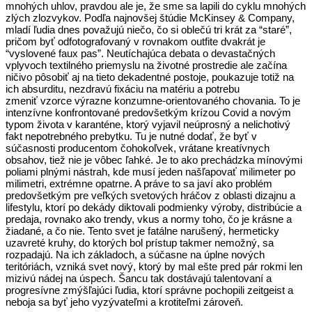
mnohých uhlov, pravdou ale je, že sme sa lapili do cyklu mnohých
zlých zlozvykov. Podľa najnovšej štúdie McKinsey & Company,
mladí ľudia dnes považujú niečo, čo si oblečú tri krát za “staré”,
pričom byť odfotografovaný v rovnakom outfite dvakrát je
“vyslovené faux pas”. Neutíchajúca debata o devastačných
vplyvoch textilného priemyslu na životné prostredie ale začína
ničivo pôsobiť aj na tieto dekadentné postoje, poukazuje totiž na
ich absurditu, nezdravú fixáciu na matériu a potrebu
zmeniť vzorce výrazne konzumne-orientovaného chovania. To je
intenzívne konfrontované predovšetkým krízou Covid a novým
typom života v karanténe, ktorý vyjavil neúprosný a nelichotivý
fakt nepotrebného prebytku. Tu je nutné dodať, že byť v
súčasnosti producentom čohokoľvek, vrátane kreatívnych
obsahov, tiež nie je vôbec ľahké. Je to ako prechádzka mínovými
poliami plnými nástrah, kde musí jeden našľapovať milimeter po
milimetri, extrémne opatrne. A práve to sa javí ako problém
predovšetkým pre veľkých svetových hráčov z oblasti dizajnu a
lifestylu, ktorí po dekády diktovali podmienky výroby, distribúcie a
predaja, rovnako ako trendy, vkus a normy toho, čo je krásne a
žiadané, a čo nie. Tento svet je fatálne narušený, hermeticky
uzavreté kruhy, do ktorých bol prístup takmer nemožný, sa
rozpadajú. Na ich základoch, a súčasne na úplne nových
teritóriách, vzniká svet nový, ktorý by mal ešte pred pár rokmi len
mizivú nádej na úspech. Šancu tak dostávajú talentovaní a
progresívne zmýšľajúci ľudia, ktorí správne pochopili zeitgeist a
neboja sa byť jeho vyzývateľmi a krotiteľmi zároveň.