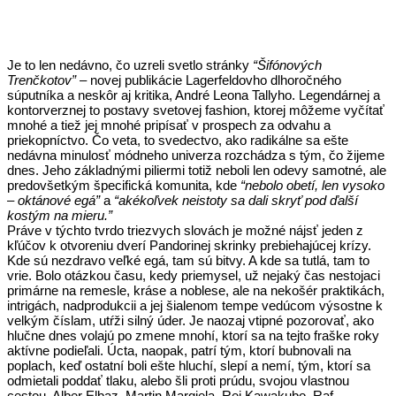
Je to len nedávno, čo uzreli svetlo stránky
“Šifónových
Trenčkotov”
– novej publikácie Lagerfeldovho dlhoročného
súputníka a neskôr aj kritika, André Leona Tallyho. Legendárnej a
kontorverznej to postavy svetovej fashion, ktorej môžeme vyčítať
mnohé a tiež jej mnohé pripísať v prospech za odvahu a
priekopníctvo. Čo veta, to svedectvo, ako radikálne sa ešte
nedávna minulosť módneho univerza rozchádza s tým, čo žijeme
dnes. Jeho základnými piliermi totiž neboli len odevy samotné, ale
predovšetkým špecifická komunita, kde
“nebolo obetí, len vysoko
– oktánové egá”
a
“akékoľvek neistoty sa dali skryť pod ďalší
kostým na mieru.”
Práve v týchto tvrdo triezvych slovách je možné nájsť jeden z
kľúčov k otvoreniu dverí Pandorinej skrinky prebiehajúcej krízy.
Kde sú nezdravo veľké egá, tam sú bitvy. A kde sa tutlá, tam to
vrie. Bolo otázkou času, kedy priemysel, už nejaký čas nestojaci
primárne na remesle, kráse a noblese, ale na nekošér praktikách,
intrigách, nadprodukcii a jej šialenom tempe vedúcom výsostne k
velkým číslam, utŕži silný úder. Je naozaj vtipné pozorovať, ako
hlučne dnes volajú po zmene mnohí, ktorí sa na tejto fraške roky
aktívne podieľali. Úcta, naopak, patrí tým, ktorí bubnovali na
poplach, keď ostatní boli ešte hluchí, slepí a nemí, tým, ktorí sa
odmietali poddať tlaku, alebo šli proti prúdu, svojou vlastnou
cestou. Alber Elbaz. Martin Margiela. Rei Kawakubo. Raf