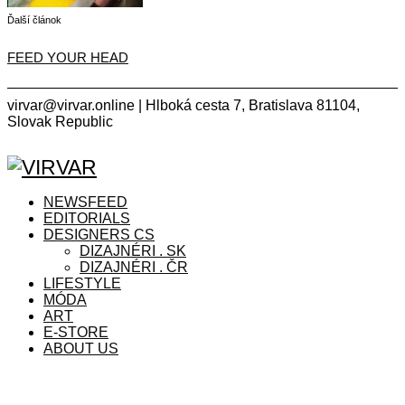
Ďalší článok
FEED YOUR HEAD
virvar@virvar.online | Hlboká cesta 7, Bratislava 81104,
Slovak Republic
Facebook
Instagram
Copyright © 2021 VIRVAR.ONLINE
Facebook
Instagram
NEWSFEED
EDITORIALS
DESIGNERS CS
DIZAJNÉRI . SK
DIZAJNÉRI . ČR
LIFESTYLE
MÓDA
ART
E-STORE
ABOUT US