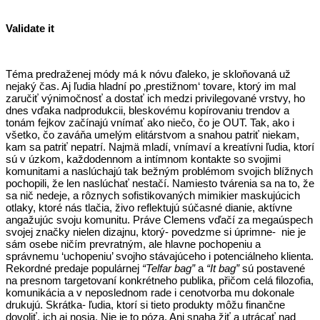
Validate it
Téma predraženej módy má k nóvu ďaleko, je skloňovaná už
nejaký čas. Aj ľudia hladní po ‚prestižnom‘ tovare, ktorý im mal
zaručiť výnimočnosť a dostať ich medzi privilegované vrstvy, ho
dnes vďaka nadprodukcii, bleskovému kopírovaniu trendov a
tonám fejkov začínajú vnímať ako niečo, čo je OUT. Tak, ako i
všetko, čo zaváňa umelým elitárstvom a snahou patriť niekam,
kam sa patriť nepatrí. Najmä mladí, vnímaví a kreatívni ľudia, ktorí
sú v úzkom, každodennom a intímnom kontakte so svojimi
komunitami a naslúchajú tak bežným problémom svojich blížnych
pochopili, že len naslúchať nestačí. Namiesto tvárenia sa na to, že
sa nič nedeje, a rôznych sofistikovaných mimikier maskujúcich
otlaky, ktoré nás tlačia, živo reflektujú súčasné dianie, aktívne
angažujúc svoju komunitu. Práve Clemens vďačí za megaúspech
svojej značky nielen dizajnu, ktorý- povedzme si úprimne- nie je
sám osebe ničím prevratným, ale hlavne pochopeniu a
správnemu ‘uchopeniu’ svojho stávajúceho i potenciálneho klienta.
Rekordné predaje populárnej
“Telfar bag”
a
“It bag”
sú postavené
na presnom targetovaní konkrétneho publika, přičom celá filozofia,
komunikácia a v neposlednom rade i cenotvorba mu dokonale
drukujú. Skrátka- ľudia, ktorí si tieto produkty môžu finančne
dovoliť, ich aj nosia. Nie je to póza. Ani snaha žiť a utrácať nad