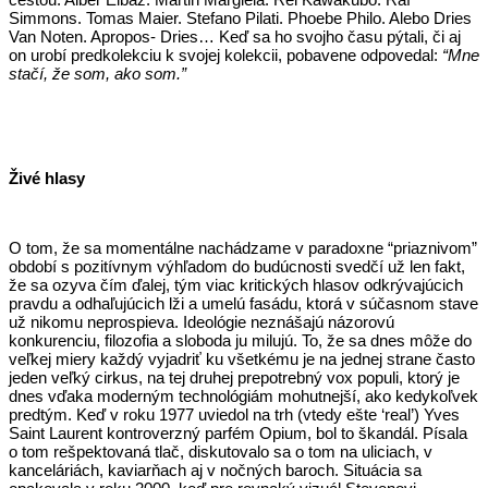
Simmons. Tomas Maier. Stefano Pilati. Phoebe Philo. Alebo Dries
Van Noten. Apropos- Dries… Keď sa ho svojho času pýtali, či aj
on urobí predkolekciu k svojej kolekcii, pobavene odpovedal:
“Mne
stačí, že som, ako som.”
Živé hlasy
O tom, že sa momentálne nachádzame v paradoxne “priaznivom”
období s pozitívnym výhľadom do budúcnosti svedčí už len fakt,
že sa ozyva čím ďalej, tým viac kritických hlasov odkrývajúcich
pravdu a odhaľujúcich lži a umelú fasádu, ktorá v súčasnom stave
už nikomu neprospieva. Ideológie neznášajú názorovú
konkurenciu, filozofia a sloboda ju milujú. To, že sa dnes môže do
veľkej miery každý vyjadriť ku všetkému je na jednej strane často
jeden veľký cirkus, na tej druhej prepotrebný vox populi, ktorý je
dnes vďaka moderným technológiám mohutnejší, ako kedykoľvek
predtým. Keď v roku 1977 uviedol na trh (vtedy ešte ‘real’) Yves
Saint Laurent kontroverzný parfém Opium, bol to škandál. Písala
o tom rešpektovaná tlač, diskutovalo sa o tom na uliciach, v
kanceláriách, kaviarňach aj v nočných baroch. Situácia sa