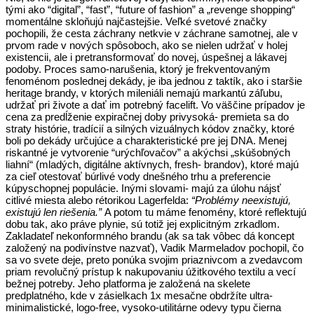
tými ako “digital”, “fast”, “future of fashion” a „revenge shopping“
momentálne skloňujú najčastejšie. Veľké svetové značky
pochopili, že cesta záchrany netkvie v záchrane samotnej, ale v
prvom rade v nových spôsoboch, ako se nielen udržať v holej
existencii, ale i pretransformovať do novej, úspešnej a lákavej
podoby. Proces samo-narušenia, ktorý je frekventovaným
fenoménom poslednej dekády, je iba jednou z taktík, ako i staršie
heritage brandy, v ktorých mileniáli nemajú markantú záľubu,
udržať pri živote a dať im potrebný facelift. Vo väščine prípadov je
cena za predĺženie expiračnej doby privysoká- premieta sa do
straty histórie, tradícií a silných vizuálnych kódov značky, ktoré
boli po dekády určujúce a charakteristické pre jej DNA. Menej
riskantné je vytvorenie “urýchľovačov” a akýchsi „skúšobných
liahní“ (mladých, digitálne aktívnych, fresh- brandov), ktoré majú
za cieľ otestovať búrlivé vody dnešného trhu a preferencie
kúpyschopnej populácie. Inými slovami- majú za úlohu nájsť
citlivé miesta alebo rétorikou Lagerfelda:
“Problémy neexistujú,
existujú len riešenia.”
A potom tu máme fenomény, ktoré reflektujú
dobu tak, ako práve plynie, sú totiž jej explicitným zrkadlom.
Zakladateľ nekonformného brandu (ak sa tak vôbec dá koncept
založený na podivínstve nazvať), Vadik Marmeladov pochopil, čo
sa vo svete deje, preto ponúka svojim priaznivcom a zvedavcom
priam revolučný prístup k nakupovaniu úžitkového textilu a vecí
bežnej potreby. Jeho platforma je založená na skelete
predplatného, kde v zásielkach 1x mesačne obdržíte ultra-
minimalistické, logo-free, vysoko-utilitárne odevy typu čierna