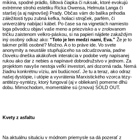
mikina, spodné prádlo, šiltová čiapka či ruksak, ktoré evokujú
extrémne strohú estetiku Ricka Owensa, Helmuta Langa či
staršej (a aj najnovšej) Prady. Občas vám do balíka prihodia
záležitosti typu zubná kefka, holiaci strojček, parfém, či
univerzálny nabíjací kábel. Po čase sa na vignetách namiesto
loga pôvodcu objaví vaše meno a priezvisko a v zrolovanom
tričku zaistenom velkro-páskou, si na papieri nájdete zakaždým
iný osobný odkaz ako:
“Toto je len medzi nami, Eva.”
Že je to
takmer príliš osobné? Možno. A o to práve ide. Vo svete
anonymity a neustále stupňujúceho sa odcudzovania, padne
človeku dneška akákoľvek interakcia v podobe vety napísanej
rukou ako dar z nebies a napínavé dobrodružstvo v jednom. Za
projektom navyše nestoja veľkí investori, ani dozorná rada. Nemá
žiadnu konkrétnu víziu, ani budúcnosť. Je tu a teraz, ako odraz
našej dystópie, i utópie a vyvrátenia Marxistického vzorca tézy-
antitézy-syntézy, ktorý fungoval (aj v obliekaní) pomerne dlhú
dobu. Mimochodom, momentálne sú (znova) SOLD OUT.
Kvety z asfaltu
Na aktuálnu situáciu v módnom priemysle sa dá pozerať z