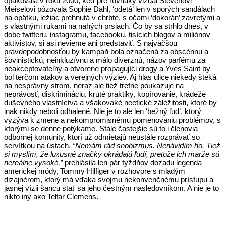
opakovala v roku 2000, keď pre rovnaký vizuál Stevenovi
Meiselovi pózovala Sophie Dahl, ‘odetá’ len v sporých sandálach
na opätku, ležiac prehnutá v chrbte, s očami ‘dokorán’ zavretými a
s vlastnými rukami na nahých prsiach. Čo by sa strhlo dnes, v
dobe twitteru, instagramu, facebooku, tisícich blogov a miliónov
aktivistov, si asi nevieme ani predstaviť. S najväčšou
pravdepodobnosťou by kampaň bola označená za obscénnu a
šovinistickú, neinkluzívnu a málo diverznú, názov parfému za
neakceptovateľný a otvorene propagujíci drogy a Yves Saint by
bol terčom atakov a verejných výziev. Aj hlas ulice niekedy šteká
na nesprávny strom, neraz ale tiež trefne poukazuje na
neprávosť, diskrimináciu, kruté praktiky, kopírovanie, krádeže
duševného vlastníctva a všakovaké neetické záležitosti, ktoré by
inak nikdy neboli odhalené. Nie je to ale len ‘bežný ľud’, ktorý
vyzýva k zmene a nekompromisnému pomenovaniu problémov, s
ktorými se denne potýkame. Stále častejšie sú to i členovia
odbornej komunity, ktorí už odmietajú neustále rozprávať so
servítkou na ústach.
“Nemám rád snobizmus. Nenávidím ho. Tiež
si myslím, že luxusné značky okrádajú ľudí, pretože ich marže sú
nereálne vysoké,”
prehlásila len pár týždňov dozadu legenda
americkej módy, Tommy Hilfiger v rozhovore s mladým
dizajnérom, ktorý má vďaka svojmu nekonvenčnému prístupu a
jasnej vízii šancu stať sa jeho čestným nasledovníkom. A nie je to
nikto iný ako Telfar Clemens.