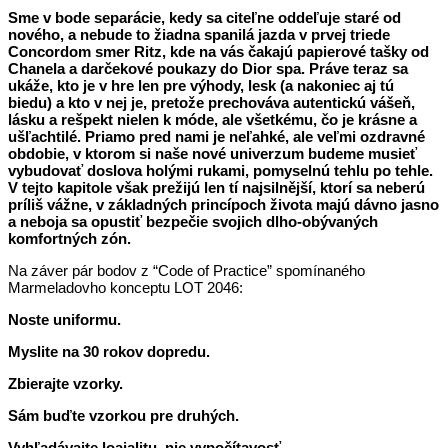
Sme v bode separácie, kedy sa citeľne oddeľuje staré od
nového, a nebude to žiadna spanilá jazda v prvej triede
Concordom smer Ritz, kde na vás čakajú papierové tašky od
Chanela a darčekové poukazy do Dior spa. Práve teraz sa
ukáže, kto je v hre len pre výhody, lesk (a nakoniec aj tú
biedu) a kto v nej je, pretože prechováva autentickú vášeň,
lásku a rešpekt nielen k móde, ale všetkému, čo je krásne a
ušľachtilé. Priamo pred nami je neľahké, ale veľmi ozdravné
obdobie, v ktorom si naše nové univerzum budeme musieť
vybudovať doslova holými rukami, pomyselnú tehlu po tehle.
V tejto kapitole však prežijú len tí najsilnější, ktorí sa neberú
príliš vážne, v základných princípoch života majú dávno jasno
a neboja sa opustiť bezpečie svojich dlho-obývaných
komfortných zón.
Na záver pár bodov z “Code of Practice” spomínaného
Marmeladovho konceptu LOT 2046:
Noste uniformu.
Myslite na 30 rokov dopredu.
Zbierajte vzorky.
Sám buďte vzorkou pre druhých.
Vyhľadávajte loajalitu, nie vypočítavosť.