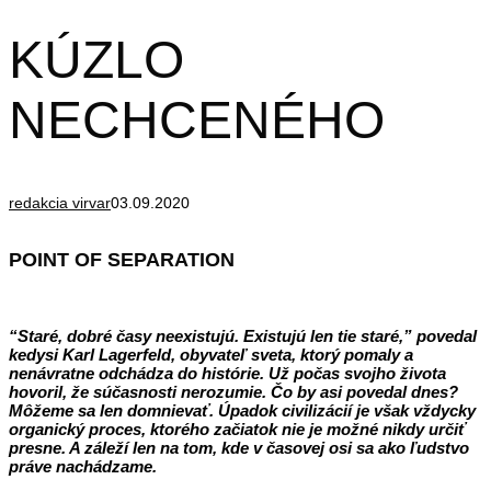
KÚZLO
NECHCENÉHO
redakcia virvar
03.09.2020
POINT OF SEPARATION
“Staré, dobré časy neexistujú. Existujú len tie staré,” povedal
kedysi Karl Lagerfeld, obyvateľ sveta, ktorý pomaly a
nenávratne odchádza do histórie. Už počas svojho života
hovoril, že súčasnosti nerozumie. Čo by asi povedal dnes?
Môžeme sa len domnievať. Úpadok civilizácií je však vždycky
organický proces, ktorého začiatok nie je možné nikdy určiť
presne. A záleží len na tom, kde v časovej osi sa ako ľudstvo
práve nachádzame.