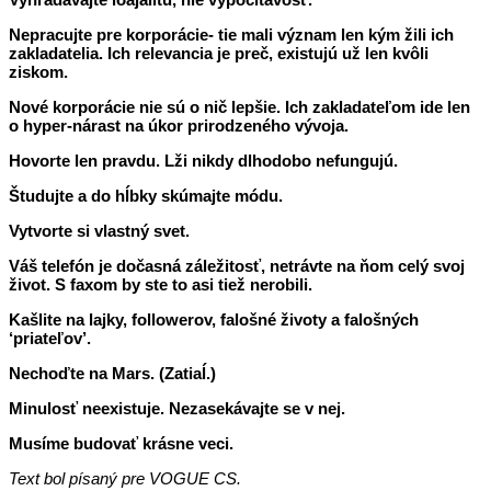
Nepracujte pre korporácie- tie mali význam len kým žili ich
zakladatelia. Ich relevancia je preč, existujú už len kvôli
ziskom.
Nové korporácie nie sú o nič lepšie. Ich zakladateľom ide len
o hyper-nárast na úkor prirodzeného vývoja.
Hovorte len pravdu. Lži nikdy dlhodobo nefungujú.
Študujte a do hĺbky skúmajte módu.
Vytvorte si vlastný svet.
Váš telefón je dočasná záležitosť, netrávte na ňom celý svoj
život. S faxom by ste to asi tiež nerobili.
Kašlite na lajky, followerov, falošné životy a falošných
‘priateľov’.
Nechoďte na Mars. (Zatiaĺ.)
Minulosť neexistuje. Nezasekávajte se v nej.
Musíme budovať krásne veci.
Text bol písaný pre VOGUE CS.