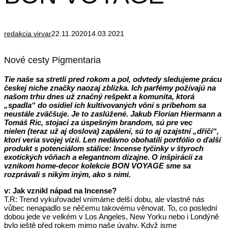
redakcia virvar
22.11.2020
14.03.2021
Nové cesty Pigmentaria
Tie naše sa stretli pred rokom a pol, odvtedy sledujeme prácu
českej niche značky naozaj zblízka. Ich parfémy požívajú na
našom trhu dnes už značný rešpekt a komunita, ktorá
„spadla“ do osídiel ich kultivovaných vôní s príbehom sa
neustále zväčšuje. Je to zaslúžené. Jakub Florian Hiermann a
Tomáš Ric, stojaci za úspešným brandom, sú pre vec
nielen (teraz už aj doslova) zapálení, sú to aj ozajstní „dříči“,
ktorí veria svojej vízii. Len nedávno obohatili portfólio o ďalší
produkt s potenciálom stálice: Incense tyčinky v štyroch
exotických vôňach a elegantnom dizajne. O inšpirácii za
vznikom home-decor kolekcie BON VOYAGE sme sa
rozprávali s nikým iným, ako s nimi.
v: Jak vznikl nápad na Incense?
T.R: Trend vykuřovadel vnímáme delší dobu, ale vlastně nás
vůbec nenapadlo se něčemu takovému věnovat. To, co poslední
dobou jede ve velkém v Los Angeles, New Yorku nebo i Londýně
bylo ještě před rokem mimo naše úvahy. Když jsme