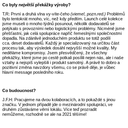
Co byly největší překážky výroby?
T.R: První a druhá vlna vy-víte-čeho
(vieme!, pozn.red.)
Problémů
bylo tentokrát mnoho, víc, než kdy předtím. Launch celé kolekce
jsme museli o mnoho týdnů posunout, několik dodavatelů se
potýkalo s provozními nebo logistickými problémy. Nicméně jsme
přešťastní, jak celá spolupráce napříč řemeslnými společnostmi
dopadla. Na zdánlivě jednoduchém produktu se totiž podílí
cca. deset dodavatelů. Každý je specializovaný na určitou část
procesu tak, aby výsledek dosáhl nejvyšší možné kvality. My
neděláme kompromisy. Jsem přesvědčený, že všechny
překážky, které jsme po cestě potkali posílili nejen nás, ale i naše
vztahy a nejspíš vylepšili i produkt samotný. A právě to dobro a
pozitivní změna navzdory všemu, co se právě děje, je vůbec
hlavní message posledního roku.
Co budoucnost?
J.F.H: Pracujeme na dvou kolaboracích, a to pokaždé s jinou
značku. V jednom případě jde o mezinárodní spolupráci, ve
druhém zůstáváme věrní lokálu. Více teď prozradit
nemůžeme, rozhodně se ale na 2021 těšíme!